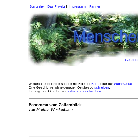
Startseite
|
Das Projekt
|
Impressum
|
Partner
Mensche
Geschich
Weitere Geschichten suchen mit Hilfe der
Karte
oder der
Suchmaske
.
Eine Geschichte, ohne genauen Ortsbezug
schreiben
.
Ihre eigenen Geschichten
editieren oder löschen
.
Panorama vom Zollernblick
von
Markus Weidenbach