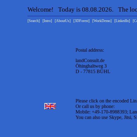
Welcome! Today is 08.08.2026. The loca
[Search]
[Intro]
[AboutUs]
[3DForest]
[WorkDemo]
[LinkedIn]
[C
Postal address:
landConsult.de
Öhinghaltweg 3
D - 77815 BÜHL
Please click on the encoded Lin
Or call us by phone:
Mobile: +49-170-8988393; Lan
You can also use Skype, Jitsi, 