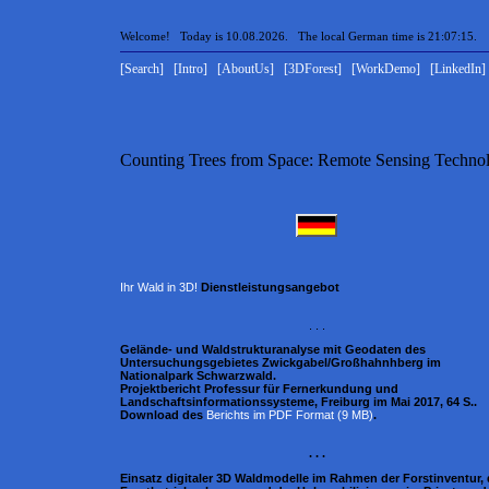
Welcome! Today is 10.08.2026. The local German time is 21:07:15.
[Search]
[Intro]
[AboutUs]
[3DForest]
[WorkDemo]
[LinkedIn]
Counting Trees from Space: Remote Sensing Technolo
Ihr Wald in 3D!
Dienstleistungsangebot
. . .
Gelände- und Waldstrukturanalyse mit Geodaten des
Untersuchungsgebietes Zwickgabel/Großhahnhberg im
Nationalpark Schwarzwald.
Projektbericht Professur für Fernerkundung und
Landschaftsinformationssysteme, Freiburg im Mai 2017, 64 S..
Download des
Berichts im PDF Format (9 MB)
.
. . .
Einsatz digitaler 3D Waldmodelle im Rahmen der Forstinventur, 