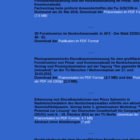
Forstbetriebsplanung und der Holzmobilisierung im Privat- und
Kommunalwald.
Fachvortrag beim proforst Anwendertreffen der Fa. GISCON in
Dortmund am 24. Mai 2016. Download der
Präsentation im PDF F
(7.5 MB)
.
. . .
3D Forstinventur im Nordschwarzwald. In AFZ - Der Wald 23/2015
48 - 52.
Download der
Publikation im PDF Format
.
. . .
Photogrammetrische Einzelbaumvermessung für eine großfläch
Forstinventur von Privat- und Kommunalwald im Nordschwarzw
Vortrag und Posterpräsentation auf der Tagung "Der gepixelte 
(reloaded)" an der TU München / Weihenstephan am 17. und
18.03.2015.
Download der
Praesentation im PDF Format
(2.7 MB) und des
Post
als PDF mit 100dpi
(2.3 MB).
. . .
Erkennung von Einzelbaumkronen von Pinus Sylvestris in
Nadelmischwäldern des Nordschwarzwaldes mithilfe von aktuel
Stereoluftbildpaaren. Vortrag beim 3. gemeinsamen Workshop 
Potential zur Lösung" der Deutschen Gesellschaft für Geograph
(DGfG) vom 9. - 10. Oktober 2014 an der TU Berlin
(download der
Praesentation im PDF Format, 4.7 MB)
.
Abstract ohne Abbildungen
(*.pdf)
.
. . .
Machbarkeitsstudie über die großflächige Erstellung und allge