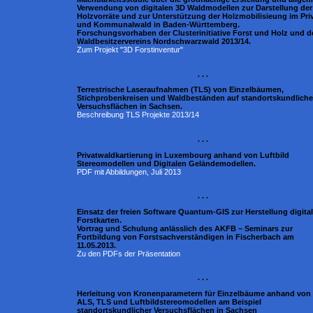
Verwendung von digitalen 3D Waldmodellen zur Darstellung der
Holzvorräte und zur Unterstützung der Holzmobilisieung im Priv
und Kommunalwald in Baden-Württemberg.
Forschungsvorhaben der Clusterinitiative Forst und Holz und d
Waldbesitzervereins Nordschwarzwald 2013/14.
Zum Projekt "3D Forstinventur"
. . .
Terrestrische Laseraufnahmen (TLS) von Einzelbäumen,
Stichprobenkreisen und Waldbeständen auf standortskundlich
Versuchsflächen in Sachsen.
Beschreibung TLS Projekte 2013/14
. . .
Privatwaldkartierung in Luxembourg anhand von Luftbild
Stereomodellen und Digitalen Geländemodellen.
PDF mit Abbildungen, Juli 2013
. . .
Einsatz der freien Software Quantum-GIS zur Herstellung digital
Forstkarten.
Vortrag und Schulung anlässlich des AKFB – Seminars zur
Fortbildung von Forstsachverständigen in Fischerbach am
11.05.2013.
Zu den PDFs der Präsentation
. . .
Herleitung von Kronenparametern für Einzelbäume anhand von
ALS, TLS und Luftbildstereomodellen am Beispiel
standortskundlicher Versuchsflächen in Sachsen