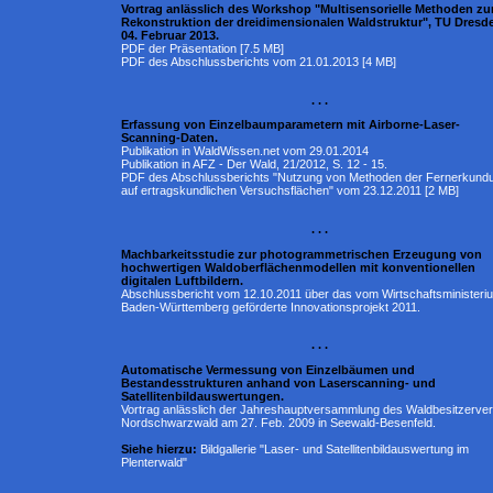
Vortrag anlässlich des Workshop "Multisensorielle Methoden zu
Rekonstruktion der dreidimensionalen Waldstruktur", TU Dresd
04. Februar 2013.
PDF der Präsentation [7.5 MB]
PDF des Abschlussberichts vom 21.01.2013 [4 MB]
. . .
Erfassung von Einzelbaumparametern mit Airborne-Laser-
Scanning-Daten.
Publikation in WaldWissen.net vom 29.01.2014
Publikation in AFZ - Der Wald, 21/2012, S. 12 - 15.
PDF des Abschlussberichts "Nutzung von Methoden der Fernerkund
auf ertragskundlichen Versuchsflächen" vom 23.12.2011 [2 MB]
. . .
Machbarkeitsstudie zur photogrammetrischen Erzeugung von
hochwertigen Waldoberflächenmodellen mit konventionellen
digitalen Luftbildern.
Abschlussbericht vom 12.10.2011 über das vom Wirtschaftsministeri
Baden-Württemberg geförderte Innovationsprojekt 2011.
. . .
Automatische Vermessung von Einzelbäumen und
Bestandesstrukturen anhand von Laserscanning- und
Satellitenbildauswertungen.
Vortrag anlässlich der Jahreshauptversammlung des Waldbesitzerver
Nordschwarzwald am 27. Feb. 2009 in Seewald-Besenfeld.
Siehe hierzu:
Bildgallerie "Laser- und Satellitenbildauswertung im
Plenterwald"