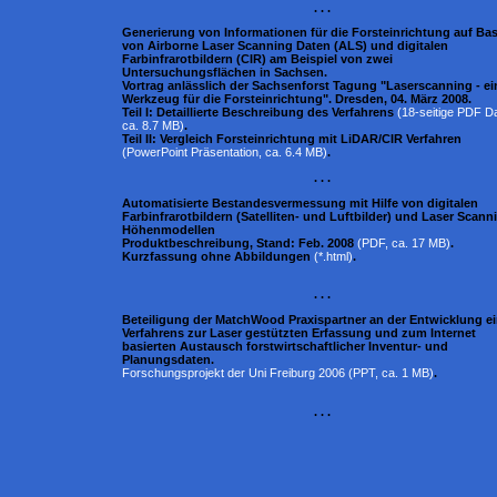
. . .
Generierung von Informationen für die Forsteinrichtung auf Bas
von Airborne Laser Scanning Daten (ALS) und digitalen
Farbinfrarotbildern (CIR) am Beispiel von zwei
Untersuchungsflächen in Sachsen.
Vortrag anlässlich der Sachsenforst Tagung "Laserscanning - ei
Werkzeug für die Forsteinrichtung". Dresden, 04. März 2008.
Teil I: Detaillierte Beschreibung des Verfahrens
(18-seitige PDF Da
ca. 8.7 MB)
.
Teil II: Vergleich Forsteinrichtung mit LiDAR/CIR Verfahren
(PowerPoint Präsentation, ca. 6.4 MB)
.
. . .
Automatisierte Bestandesvermessung mit Hilfe von digitalen
Farbinfrarotbildern (Satelliten- und Luftbilder) und Laser Scann
Höhenmodellen
Produktbeschreibung, Stand: Feb. 2008
(PDF, ca. 17 MB)
.
Kurzfassung ohne Abbildungen
(*.html)
.
. . .
Beteiligung der MatchWood Praxispartner an der Entwicklung e
Verfahrens zur Laser gestützten Erfassung und zum Internet
basierten Austausch forstwirtschaftlicher Inventur- und
Planungsdaten.
Forschungsprojekt der Uni Freiburg 2006 (PPT, ca. 1 MB)
.
. . .